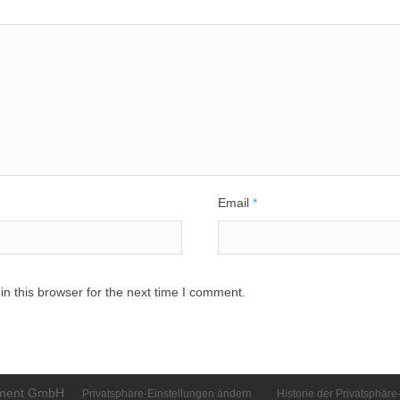
Email
*
n this browser for the next time I comment.
gement GmbH
Privatsphäre-Einstellungen ändern
Historie der Privatsphäre